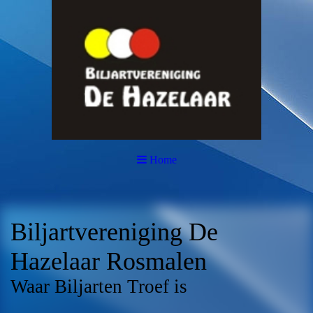
Home
Biljartvereniging De
Hazelaar Rosmalen
Waar Biljarten Troef is