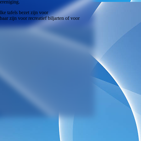
ereniging.
e tafels bezet zijn voor
r zijn voor recreatief biljarten of voor