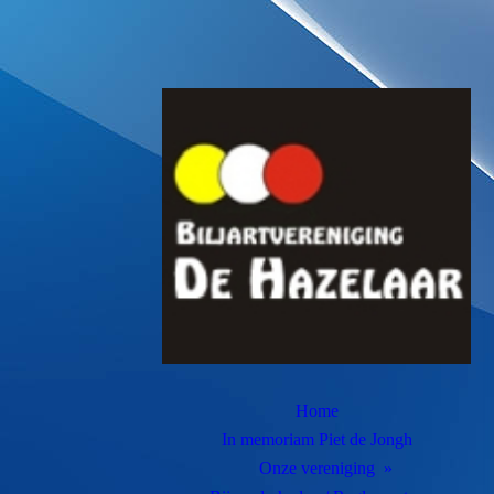
Home
In memoriam Piet de Jongh
Onze vereniging