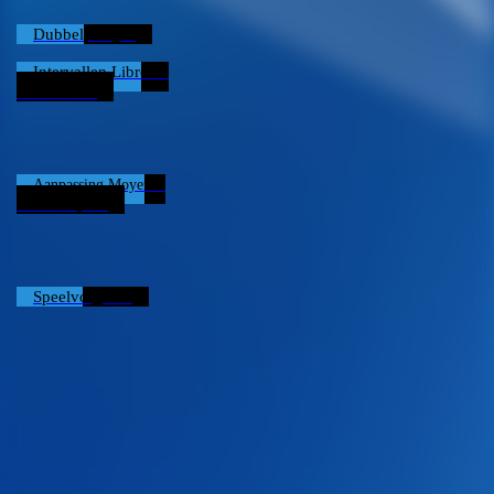
Dubbelpartijen
Intervallen Libre en
Driebanden
Aanpassing Moyenne
Nieuwe Speler
Speelvolgorde