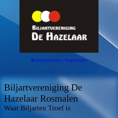
Bijzonderheden / Reglementen
Biljartvereniging De
Hazelaar Rosmalen
Waar Biljarten Troef is