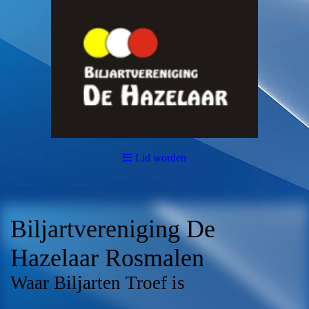
Lid worden
Biljartvereniging De
Hazelaar Rosmalen
Waar Biljarten Troef is