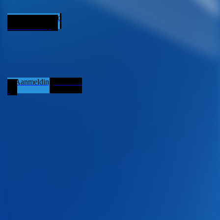
Algemene Info
Lidmaatschap
Aanmeldingsformulie
r